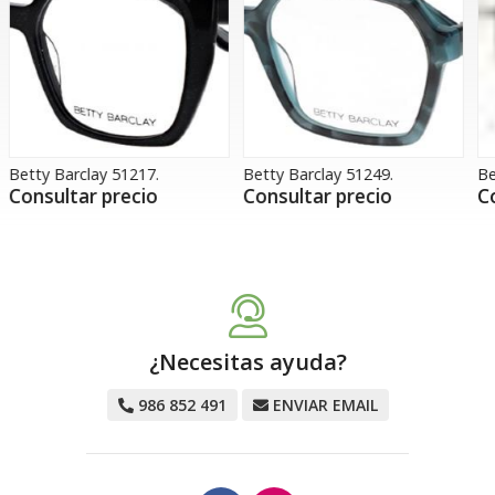
Betty Barclay 51249.
Betty Barclay 51256.
B
Consultar precio
Consultar precio
¿Necesitas ayuda?
986 852 491
ENVIAR EMAIL