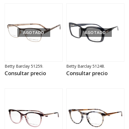
AGOTADO
AGOTADO
Betty Barclay 51259.
Betty Barclay 51248.
Consultar precio
Consultar precio