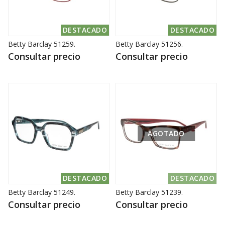
DESTACADO
DESTACADO
Betty Barclay 51259.
Betty Barclay 51256.
Consultar precio
Consultar precio
AGOTADO
DESTACADO
DESTACADO
Betty Barclay 51249.
Betty Barclay 51239.
Consultar precio
Consultar precio