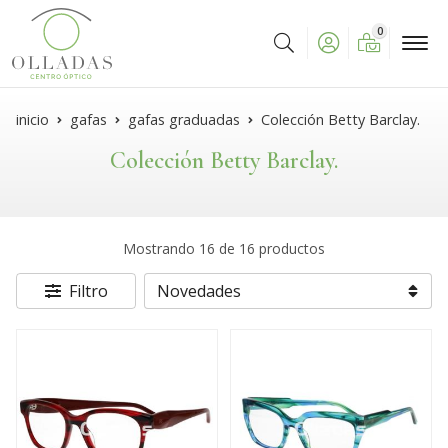
0
Buscar
inicio
gafas
gafas graduadas
Colección Betty Barclay.
Colección Betty Barclay.
Mostrando 16 de 16 productos
Filtro