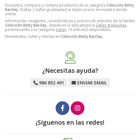
Encuentra, compara y compra productos de la categoría
Colección Betty
Barclay.
(Gafas | Gafas graduadas) al mejor precio en nuestra tienda
online.
Información, imágenes, características y precios de artículos de la familia
Colección Betty Barclay.
, listada en la subcategoría
Gafas graduadas
,
perteneciente a la categoría
Gafas
. 16 artículos disponibles.
Novedades, outlet y ofertas en
Colección Betty Barclay.
.
¿Necesitas ayuda?
986 852 491
ENVIAR EMAIL
¡Síguenos en las redes!