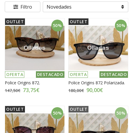
Filtro
OUTLET
OUTLET
50%
50%
OFERTA
DESTACADO
OFERTA
DESTACADO
Police Origins 872.
Police Origins 872 Polarizada.
73,75€
90,00€
147,50€
180,00€
OUTLET
OUTLET
50%
50%