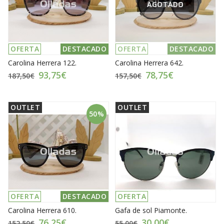
AGOTADO
OFERTA
DESTACADO
OFERTA
DESTACADO
Carolina Herrera 122.
Carolina Herrera 642.
93,75€
78,75€
187,50€
157,50€
OUTLET
OUTLET
50%
OFERTA
DESTACADO
OFERTA
Carolina Herrera 610.
Gafa de sol Piamonte.
76,25€
30,00€
152,50€
55,00€