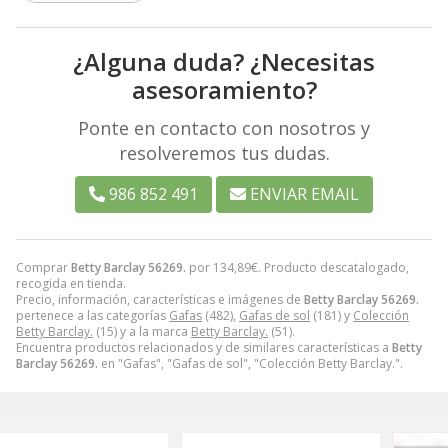
¿Alguna duda? ¿Necesitas
asesoramiento?
Ponte en contacto con nosotros y
resolveremos tus dudas.
986 852 491
ENVIAR EMAIL
Comprar
Betty Barclay 56269.
por
134,89
€
. Producto descatalogado,
recogida en tienda.
Precio, información, características e imágenes de
Betty Barclay 56269.
pertenece a las categorías
Gafas
(482),
Gafas de sol
(181) y
Colección
Betty Barclay.
(15) y a la marca
Betty Barclay.
(51).
Encuentra productos relacionados y de similares características a
Betty
Barclay 56269.
en "Gafas", "Gafas de sol", "Colección Betty Barclay.".