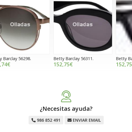
Betty Barclay 56311.
Betty Barclay 56322.
B
152,75€
152,75€
¿Necesitas ayuda?
986 852 491
ENVIAR EMAIL