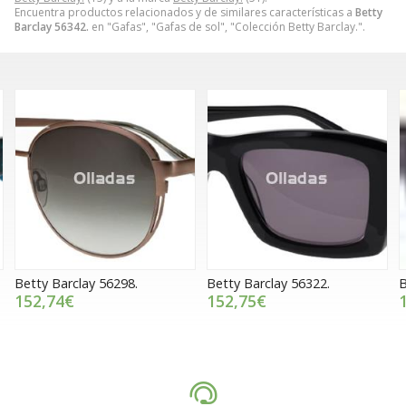
Encuentra productos relacionados y de similares características a
Betty
Barclay 56342.
en "Gafas", "Gafas de sol", "Colección Betty Barclay.".
Betty Barclay 56322.
Betty Barclay 56349.
B
152,75€
140,00€