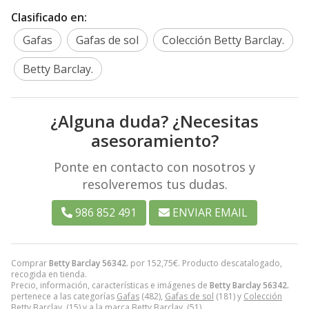
Clasificado en:
Gafas
Gafas de sol
Colección Betty Barclay.
Betty Barclay.
¿Alguna duda? ¿Necesitas
asesoramiento?
Ponte en contacto con nosotros y
resolveremos tus dudas.
986 852 491
ENVIAR EMAIL
Comprar
Betty Barclay 56342.
por
152,75
€
. Producto descatalogado,
recogida en tienda.
Precio, información, características e imágenes de
Betty Barclay 56342.
pertenece a las categorías
Gafas
(482),
Gafas de sol
(181) y
Colección
Betty Barclay.
(15) y a la marca
Betty Barclay.
(51).