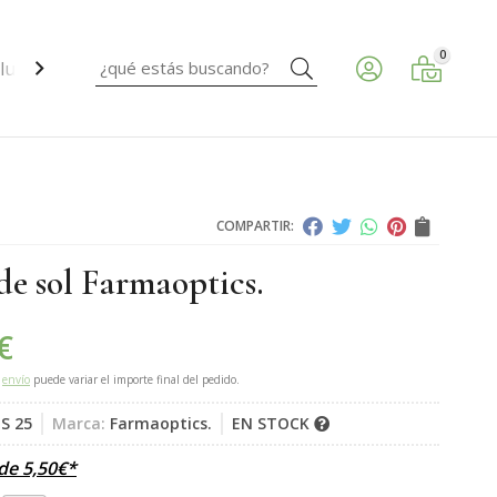
0
Buscar
ud ocular.
COMPARTIR:
de sol Farmaoptics.
€
e
envío
puede variar el importe final del pedido.
S 25
Marca:
Farmaoptics.
EN STOCK
sde
5,50
€
*