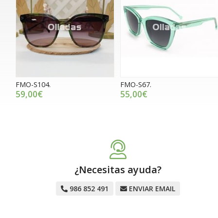
FMO-S104.
FMO-S67.
59,00€
55,00€
¿Necesitas ayuda?
986 852 491
ENVIAR EMAIL