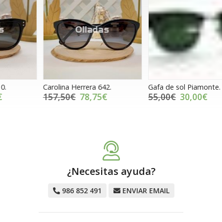
Carolina Herrera 642.
Gafa de sol Piamonte.
G
157,50€
78,75€
55,00€
30,00€
¿Necesitas ayuda?
986 852 491
ENVIAR EMAIL