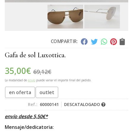
COMPARTIR:
Gafa de sol Luxottica.
35,00
€
69,12
€
La modalidad de
envío
puede variar el importe final del pedido.
en oferta
outlet
Ref.:
60000141
DESCATALOGADO
envío desde
5,50
€
*
Mensaje/dedicatoria: