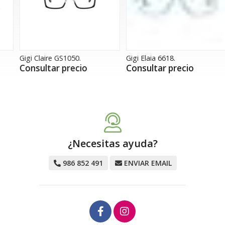
Gigi Claire GS1050.
Gigi Elaia 6618.
G
Consultar precio
Consultar precio
¿Necesitas ayuda?
986 852 491
ENVIAR EMAIL