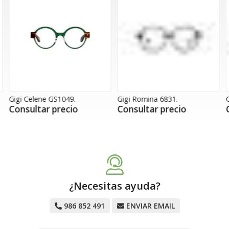
Gigi Celene GS1049.
Gigi Romina 6831.
G
Consultar precio
Consultar precio
¿Necesitas ayuda?
986 852 491
ENVIAR EMAIL