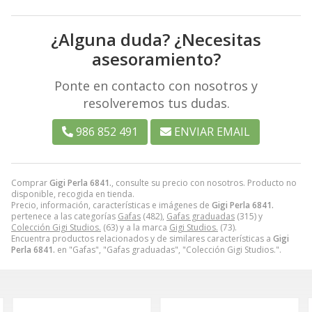
¿Alguna duda? ¿Necesitas
asesoramiento?
Ponte en contacto con nosotros y
resolveremos tus dudas.
986 852 491
ENVIAR EMAIL
Comprar
Gigi Perla 6841.
, consulte su precio con nosotros. Producto no
disponible, recogida en tienda.
Precio, información, características e imágenes de
Gigi Perla 6841.
pertenece a las categorías
Gafas
(482),
Gafas graduadas
(315) y
Colección Gigi Studios.
(63) y a la marca
Gigi Studios.
(73).
Encuentra productos relacionados y de similares características a
Gigi
Perla 6841.
en "Gafas", "Gafas graduadas", "Colección Gigi Studios.".