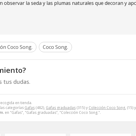
n observar la seda y las plumas naturales que decoran y apo
ión Coco Song.
Coco Song.
miento?
s tus dudas.
recogida en tienda.
las categorías
Gafas
(482),
Gafas graduadas
(315) y
Colección Coco Song.
(15) 
n.
en "Gafas", "Gafas graduadas", "Colección Coco Song.".