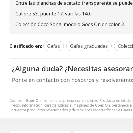
Entre las planchas de acetato transparente se puede
Calibre 53, puente 17, varillas 140.
Colección Coco Song, modelo Goes On en color 3.
Clasificado en:
Gafas
Gafas graduadas
Colecc
¿Alguna duda? ¿Necesitas asesora
Ponte en contacto con nosotros y resolveremo
Comprar
Goes On.
, consulte su precio con nosotros. Producto en stock, 
Precio, información, características e imágenes de
Goes On.
pertenece a 
Encuentra productos relacionados y de similares características a
Goes O