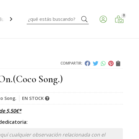
0
Buscar
ud ocular.
COMPARTIR:
On.
(Coco Song.)
o Song.
EN STOCK
sde
5,50
€
*
edicatoria: