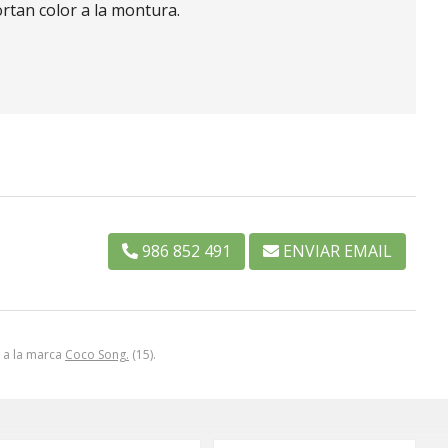
rtan color a la montura.
986 852 491
ENVIAR EMAIL
y a la marca
Coco Song.
(15).