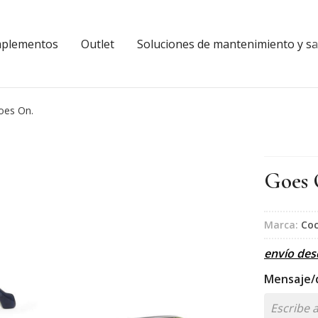
plementos
Outlet
Soluciones de mantenimiento y sal
oes On.
Goes 
Marca:
Coc
envío de
Mensaje/d