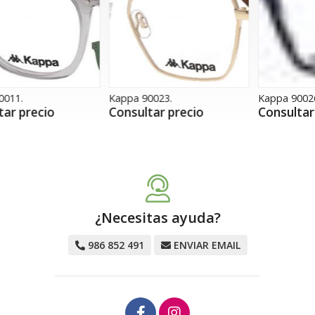
Kappa 90023.
Kappa 90026.
K
Consultar precio
Consultar precio
¿Necesitas ayuda?
986 852 491
ENVIAR EMAIL