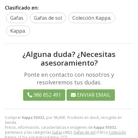
Clasificado en:
Gafas
Gafas de sol
Colección Kappa.
Kappa.
¿Alguna duda? ¿Necesitas
asesoramiento?
Ponte en contacto con nosotros y
resolveremos tus dudas.
986 852 491
ENVIAR EMAIL
Comprar
Kappa 95032.
por
96,65
€
. Producto en stock, recogida en
tienda.
Precio, información, características e imágenes de
Kappa 95032.
pertenece a las categorías
Gafas
(482),
Gafas de sol
(181) y
Colección
Kappa.
(12) y a la marca
Kappa.
(27).