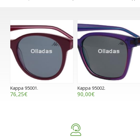
Kappa 95001.
Kappa 95002.
76,25€
90,00€