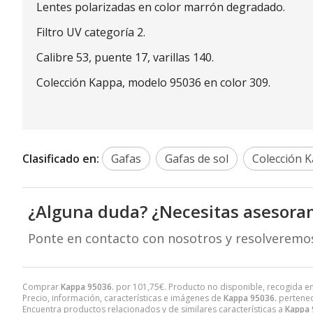
Lentes polarizadas en color marrón degradado.
Filtro UV categoría 2.
Calibre 53, puente 17, varillas 140.
Colección Kappa, modelo 95036 en color 309.
Clasificado en:
Gafas
Gafas de sol
Colección K
¿Alguna duda? ¿Necesitas asesora
Ponte en contacto con nosotros y resolveremo
Comprar
Kappa 95036.
por
101,75
€
. Producto no disponible, recogida en
Precio, información, características e imágenes de
Kappa 95036.
pertenec
Encuentra productos relacionados y de similares características a
Kappa 