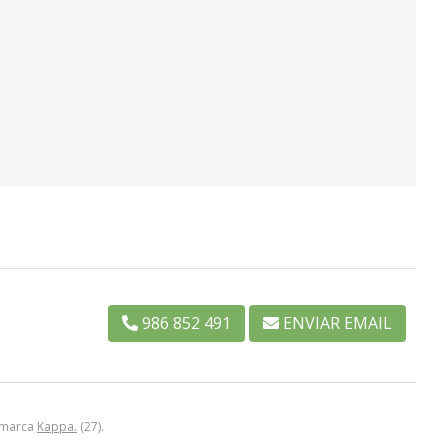
986 852 491
ENVIAR EMAIL
a marca
Kappa.
(27).