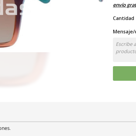
envío grat
Cantidad
Mensaje/d
ones.