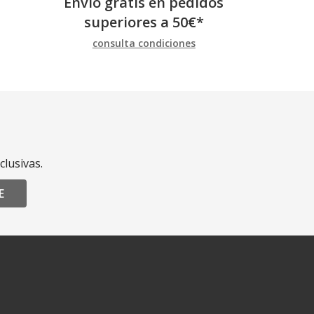
Envío gratis en pedidos
superiores a
50
€
*
consulta condiciones
clusivas.
E