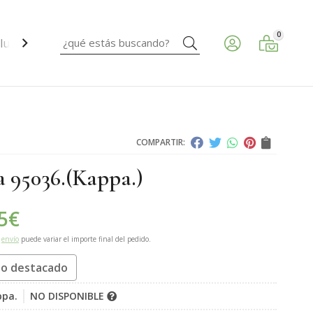
0
Buscar
ud ocular.
COMPARTIR:
 95036.
(Kappa.)
5
€
e
envío
puede variar el importe final del pedido.
o destacado
ppa.
NO DISPONIBLE