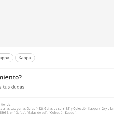
appa.
Kappa.
miento?
s tus dudas.
 tienda.
e a las categorías
Gafas
(482),
Gafas de sol
(181) y
Colección Kappa.
(12) y a l
95036.
en "Gafas", "Gafas de sol", "Colección Kappa.".