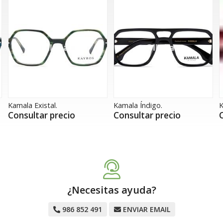
Kamala Índigo.
Kayros Aysa.
K
Consultar precio
Consultar precio
¿Necesitas ayuda?
986 852 491
ENVIAR EMAIL