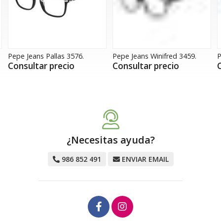
Pepe Jeans Pallas 3576.
Pepe Jeans Winifred 3459.
P
Consultar precio
Consultar precio
¿Necesitas ayuda?
986 852 491
ENVIAR EMAIL