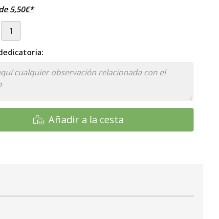
sde
5,50
€
*
edicatoria:
Añadir a la cesta