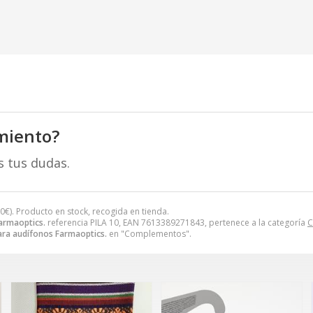
miento?
s tus dudas.
00
€
). Producto en stock, recogida en tienda.
Farmaoptics.
referencia PILA 10, EAN 7613389271843, pertenece a la categoría
C
para audífonos Farmaoptics.
en "Complementos".