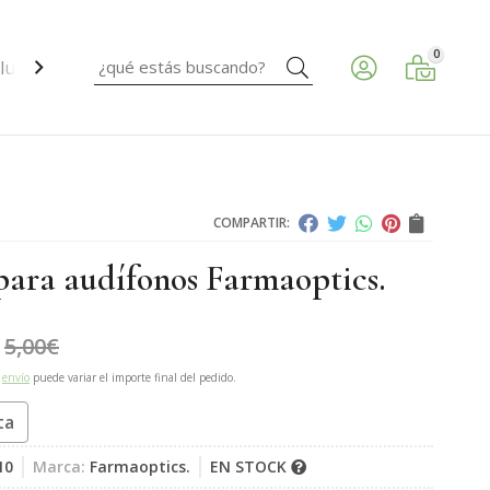
0
Buscar
ud ocular.
COMPARTIR:
 para audífonos Farmaoptics.
5,00
€
e
envío
puede variar el importe final del pedido.
ta
10
Marca:
Farmaoptics.
EN STOCK