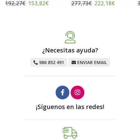
277,73€
222,18€
309,77€
247,82€
¿Necesitas ayuda?
986 852 491
ENVIAR EMAIL
¡Síguenos en las redes!