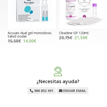
Accuais dual gel monodosis.
Cleadew GP 120ml.
Salud ocular.
23,75€
21,50€
15,50€
14,00€
¿Necesitas ayuda?
986 852 491
ENVIAR EMAIL