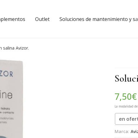
plementos
Outlet
Soluciones de mantenimiento y sal
n salina Avizor.
Soluci
7,50
€
La modalidad d
en ofer
Marca:
Avi