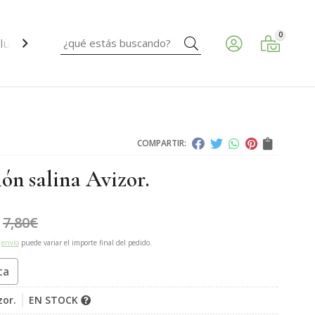
0
Buscar
ud ocular.
COMPARTIR:
ón salina Avizor.
7,80
€
e
envío
puede variar el importe final del pedido.
ta
zor.
EN STOCK