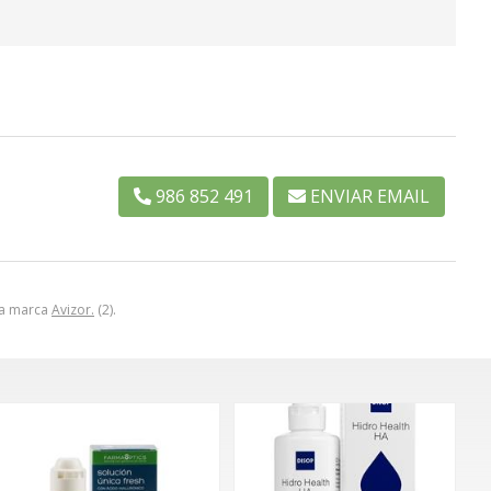
986 852 491
ENVIAR EMAIL
 la marca
Avizor.
(2).