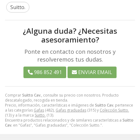
Suitto.
¿Alguna duda? ¿Necesitas
asesoramiento?
Ponte en contacto con nosotros y
resolveremos tus dudas.
986 852 491
ENVIAR EMAIL
Comprar
Suitto Cav.
, consulte su precio con nosotros. Producto
descatalogado, recogida en tienda.
Precio, información, características e imágenes de
Suitto Cav.
pertenece
a las categorías
Gafas
(482),
Gafas graduadas
(315) y
Colección Suitto.
(13) y a la marca
Suitto.
(13).
Encuentra productos relacionados y de similares características a
Suitto
Cav.
en "Gafas", "Gafas graduadas", "Colección Suitto.".