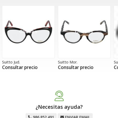
Suitto Mor.
Suitto Yla.
S
Consultar precio
Consultar precio
¿Necesitas ayuda?
986 852 491
ENVIAR EMAIL