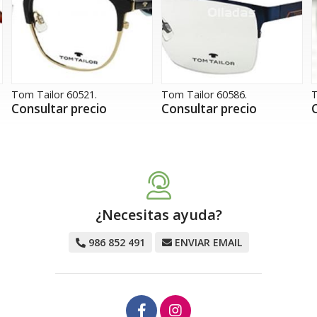
Tom Tailor 60586.
Tom Tailor 60607.
T
Consultar precio
Consultar precio
¿Necesitas ayuda?
986 852 491
ENVIAR EMAIL