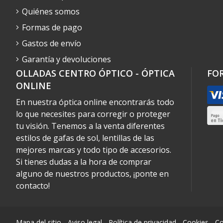
Quiénes somos
Formas de pago
Gastos de envío
Garantía y devoluciones
OLLADAS CENTRO ÓPTICO - ÓPTICA
FO
ONLINE
En nuestra óptica online encontrarás todo
lo que necesites para corregir o proteger
tu visión. Tenemos a la venta diferentes
estilos de gafas de sol, lentillas de las
mejores marcas y todo tipo de accesorios.
Si tienes dudas a la hora de comprar
alguno de nuestros productos, ¡ponte en
contacto!
Mapa del sitio
-
Aviso legal
-
Política de privacidad
-
Cookies
-
Co