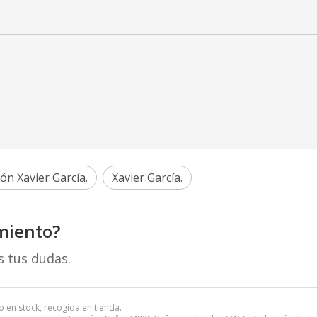
ión Xavier García.
Xavier García.
miento?
s tus dudas.
o en stock, recogida en tienda.