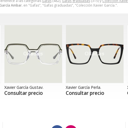
ertenece a las categorías
Gafas
(482),
Gafas graduadas
(315) y
Colección Xavie
 García Ambar.
en "Gafas", "Gafas graduadas", "Colección Xavier García.".
Xavier García Gustav.
Xavier García Perla.
Consultar precio
Consultar precio