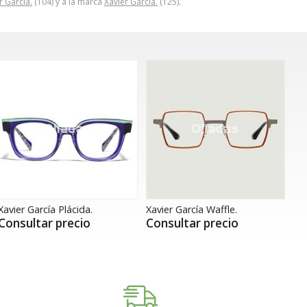
r García.
(104) y a la marca
Xavier García.
(125).
Xavier García Plácida.
Xavier García Waffle.
Consultar precio
Consultar precio