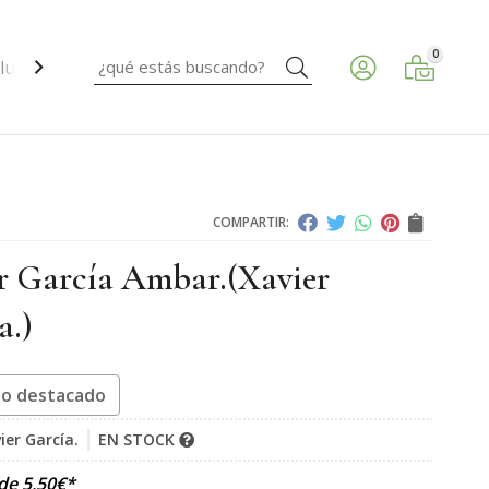
0
Buscar
ud ocular.
COMPARTIR:
r García Ambar.
(Xavier
a.)
o destacado
ier García.
EN STOCK
sde
5,50
€
*