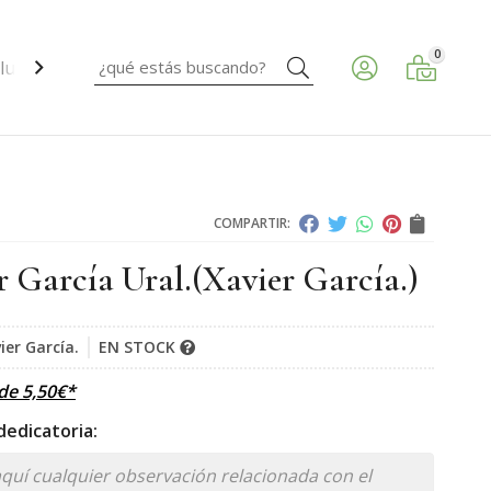
0
Buscar
ud ocular.
COMPARTIR:
r García Ural.
(Xavier García.)
ier García.
EN STOCK
sde
5,50
€
*
edicatoria: