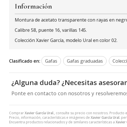
Información
Montura de acetato transparente con rayas en negro 
Calibre 58, puente 16, varillas 145.
Colección Xavier García, modelo Ural en color 02.
Clasificado en:
Gafas
Gafas graduadas
Colecc
¿Alguna duda? ¿Necesitas asesora
Ponte en contacto con nosotros y resolveremo
Comprar
Xavier García Ural.
, consulte su precio con nosotros. Producto e
Precio, información, características e imágenes de
Xavier García Ural.
pert
Encuentra productos relacionados y de similares características a
Xavier 