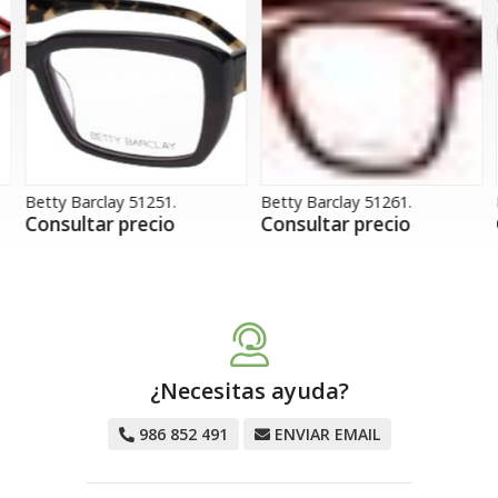
Betty Barclay 51251.
Betty Barclay 51261.
B
Consultar precio
Consultar precio
¿Necesitas ayuda?
986 852 491
ENVIAR EMAIL