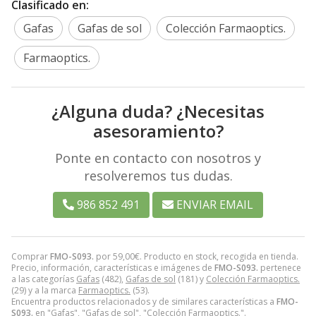
Clasificado en:
Gafas
Gafas de sol
Colección Farmaoptics.
Farmaoptics.
¿Alguna duda? ¿Necesitas
asesoramiento?
Ponte en contacto con nosotros y
resolveremos tus dudas.
986 852 491
ENVIAR EMAIL
Comprar
FMO-S093.
por
59,00
€
. Producto en stock, recogida en tienda.
Precio, información, características e imágenes de
FMO-S093.
pertenece
a las categorías
Gafas
(482),
Gafas de sol
(181) y
Colección Farmaoptics.
(29) y a la marca
Farmaoptics.
(53).
Encuentra productos relacionados y de similares características a
FMO-
S093.
en "Gafas", "Gafas de sol", "Colección Farmaoptics.".