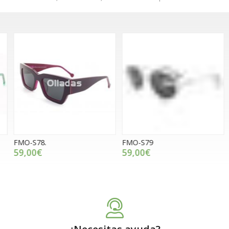
FMO-S78.
FMO-S79
G
59,00€
59,00€