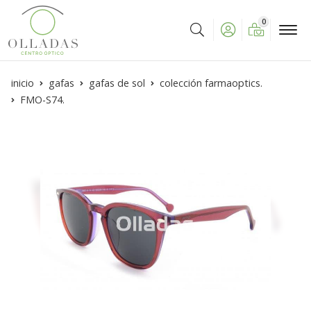
0
Buscar
inicio
gafas
gafas de sol
colección farmaoptics.
FMO-S74.