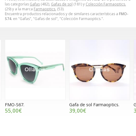
las categorías
Gafas
(482),
Gafas de sol
(181) y
Colección Farmaoptics.
(29) y a la marca
Farmaoptics.
(53).
Encuentra productos relacionados y de similares características a
FMO-
S74.
en "Gafas", "Gafas de sol", "Colección Farmaoptics.".
Gafa de sol Farmaoptics.
Gafa de sol Farmaoptics.
G
39,00€
39,00€