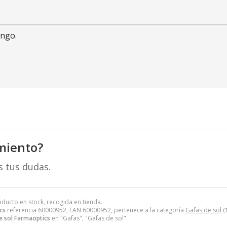
engo.
miento?
s tus dudas.
roducto en stock, recogida en tienda.
cs
referencia 60000952, EAN 60000952, pertenece a la categoría
Gafas de sol
(
e sol Farmaoptics
en "Gafas", "Gafas de sol".