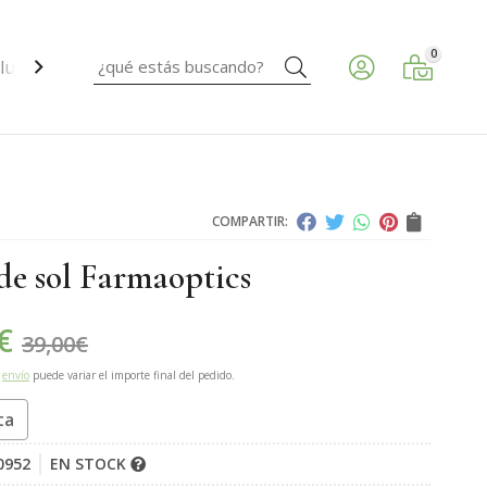
0
Buscar
ud ocular.
COMPARTIR:
de sol Farmaoptics
€
39,00
€
e
envío
puede variar el importe final del pedido.
ta
0952
EN STOCK