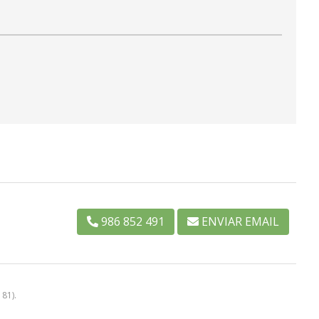
986 852 491
ENVIAR EMAIL
181).