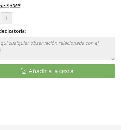
sde
5,50
€
*
edicatoria:
Añadir a la cesta