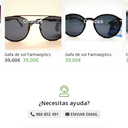
Gafa de sol Farmaoptics.
Gafa de sol Farmaoptics.
G
39,00€
39,00€
¿Necesitas ayuda?
986 852 491
ENVIAR EMAIL