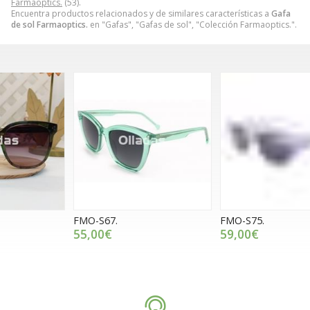
Farmaoptics.
(53).
Encuentra productos relacionados y de similares características a
Gafa
de sol Farmaoptics.
en "Gafas", "Gafas de sol", "Colección Farmaoptics.".
FMO-S67.
FMO-S75.
G
55,00€
59,00€