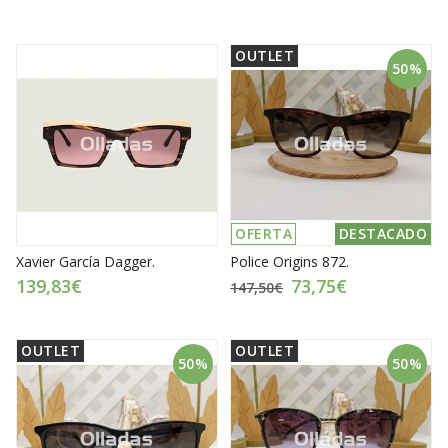
OUTLET
50%
OFERTA
DESTACADO
Xavier García Dagger.
Police Origins 872.
139,83€
73,75€
147,50€
OUTLET
OUTLET
50%
50%