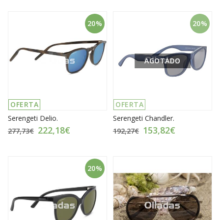
20%
20%
AGOTADO
OFERTA
OFERTA
Serengeti Delio.
Serengeti Chandler.
222,18€
153,82€
277,73€
192,27€
20%