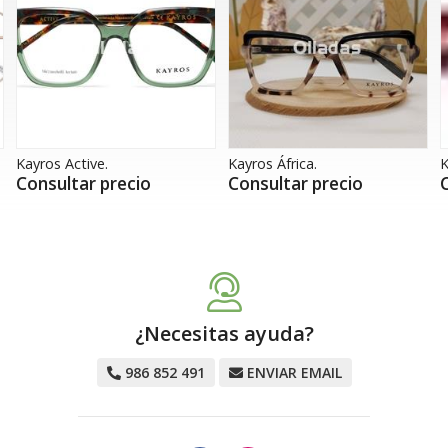
Kayros Active.
Kayros África.
K
Consultar precio
Consultar precio
¿Necesitas ayuda?
986 852 491
ENVIAR EMAIL