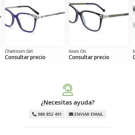
Goes On.
Miss Adventure.
S
Consultar precio
Consultar precio
¿Necesitas ayuda?
986 852 491
ENVIAR EMAIL