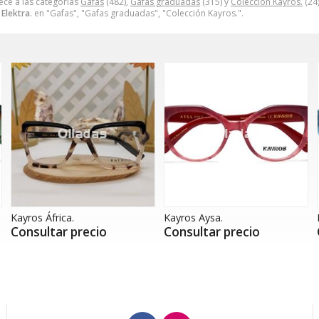
ce a las categorías
Gafas
(482),
Gafas graduadas
(315) y
Colección Kayros.
(24
Elektra.
en "Gafas", "Gafas graduadas", "Colección Kayros.".
Kayros África.
Kayros Aysa.
Consultar precio
Consultar precio