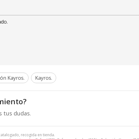
ado.
ión Kayros.
Kayros.
miento?
s tus dudas.
catalogado, recogida en tienda.