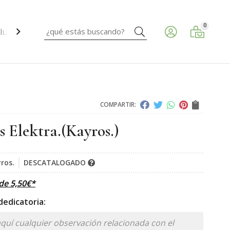
0
Buscar
ud ocular.
COMPARTIR:
s Elektra.
(Kayros.)
ros.
DESCATALOGADO
sde
5,50
€
*
edicatoria: