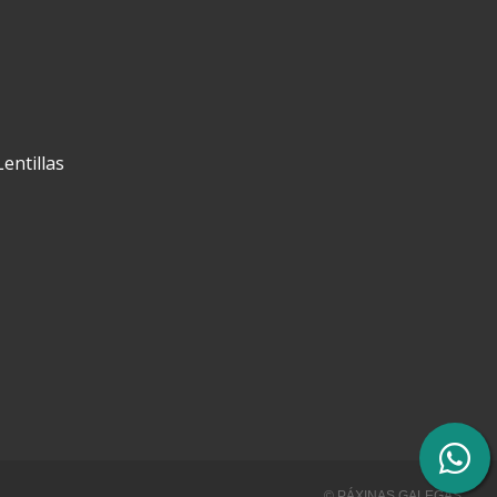
Lentillas
© PÁXINAS GALEGAS