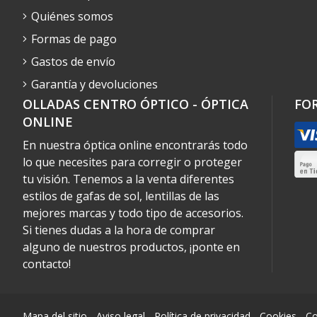
Quiénes somos
Formas de pago
Gastos de envío
Garantía y devoluciones
OLLADAS CENTRO ÓPTICO - ÓPTICA
FO
ONLINE
En nuestra óptica online encontrarás todo
lo que necesites para corregir o proteger
tu visión. Tenemos a la venta diferentes
estilos de gafas de sol, lentillas de las
mejores marcas y todo tipo de accesorios.
Si tienes dudas a la hora de comprar
alguno de nuestros productos, ¡ponte en
contacto!
Mapa del sitio
-
Aviso legal
-
Política de privacidad
-
Cookies
-
Co